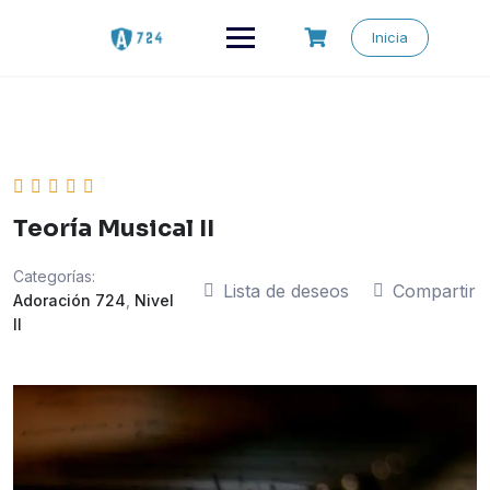
Saltar
al
Inicia
contenido
Teoría Musical II
Categorías:
Lista de deseos
Compartir
Adoración 724
,
Nivel
II