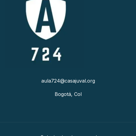
aula724@casajuval.org
Bogotá, Col