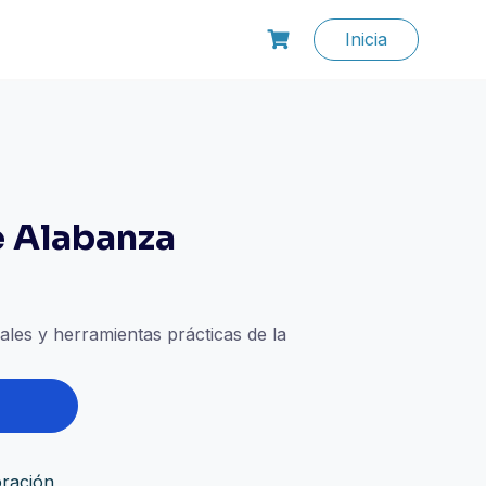
Inicia
e Alabanza
io
ales y herramientas prácticas de la
l
0.000.
ración