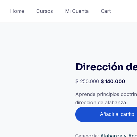
Home
Cursos
Mi Cuenta
Cart
Dirección d
El
El
$
250.000
$
140.000
precio
prec
Aprende principios doctrin
original
actua
dirección de alabanza.
era:
es:
Dirección
$ 250.000.
$ 14
Añadir al carrito
de
Alabanza
cantidad
Categoría:
Alabanza y Ado